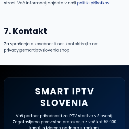
strani. Več informacij najdete v naši
politiki piškotkov
.
7. Kontakt
Za vprašanja o zasebnosti nas kontaktirajte na:
privacy@smartiptvslovenia.shop
SMART IPTV
SLOVENIA
Vaš partner prihodnosti za IPTV storitve v Sloveniji.
Zagotavljamo prvovrstno pretakanje z več kot 58.000
kanali in izjemno podporo strankam.